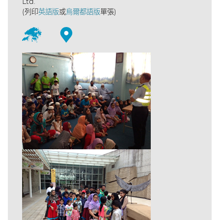
Ltd.
(列印
英語版
或
烏爾都語版
單張)