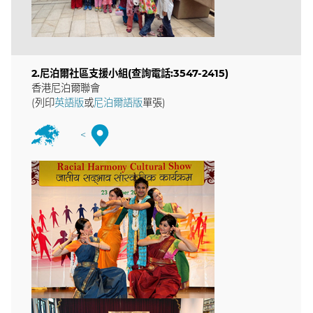
2.尼泊爾社區支援小組(查詢電話:3547-2415)
香港尼泊爾聯會
(列印
英語版
或
尼泊爾語版
單張)
<