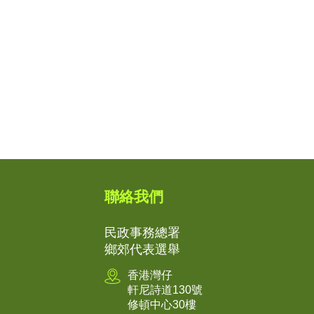
聯絡我們
民政事務總署
鄉郊代表選舉
香港灣仔
軒尼詩道130號
修頓中心30樓