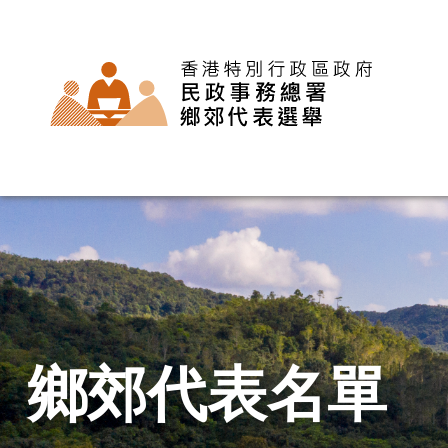
主
頁
鄉郊代表名單