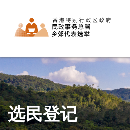
主
页
选民登记