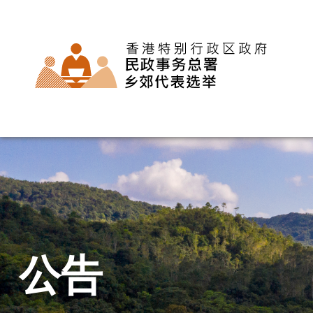
主
页
公告