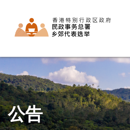
主
页
公告