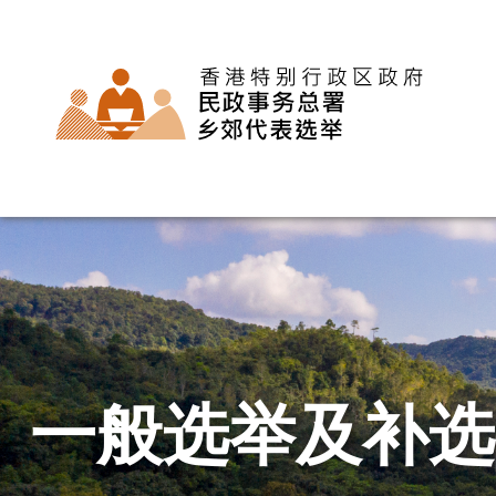
H
o
m
e
一般选举及补选