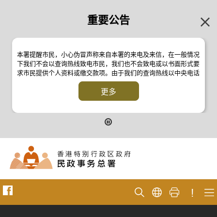
重要公告
本署提醒市民，小心伪冒声称来自本署的来电及来信，在一般情况
下我们不会以查询热线致电市民，我们也不会致电或以书面形式要
求市民提供个人资料或缴交款项。由于我们的查询热线以中央电话
系统操作，本署的来电不会显示电话号码 2835 2500 。如有疑
问，应与本署职员核实或向警方
更多
反诈骗协调中心
24小时防骗易谘
询热线 18222 查询。详情请浏览以下新闻公报：
二零一九年十月八日的新闻公报
二零一九年七月二十六日的新闻公报
二零一七年四月二十八日的新闻公报
二零一七年四月五日的新闻公报
!