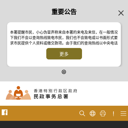
重要公告
本署提醒市民，小心伪冒声称来自本署的来电及来信，在一般情况
下我们不会以查询热线致电市民，我们也不会致电或以书面形式要
求市民提供个人资料或缴交款项。由于我们的查询热线以中央电话
系统操作，本署的来电不会显示电话号码 2835 2500 。如有疑
问，应与本署职员核实或向警方
更多
反诈骗协调中心
24小时防骗易谘
询热线 18222 查询。详情请浏览以下新闻公报：
二零一九年十月八日的新闻公报
二零一九年七月二十六日的新闻公报
二零一七年四月二十八日的新闻公报
二零一七年四月五日的新闻公报
!