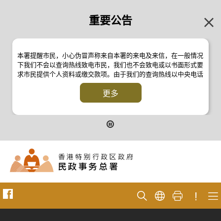
重要公告
本署提醒市民，小心伪冒声称来自本署的来电及来信，在一般情况
下我们不会以查询热线致电市民，我们也不会致电或以书面形式要
求市民提供个人资料或缴交款项。由于我们的查询热线以中央电话
系统操作，本署的来电不会显示电话号码 2835 2500 。如有疑
问，应与本署职员核实或向警方
更多
反诈骗协调中心
24小时防骗易谘
询热线 18222 查询。详情请浏览以下新闻公报：
二零一九年十月八日的新闻公报
二零一九年七月二十六日的新闻公报
二零一七年四月二十八日的新闻公报
二零一七年四月五日的新闻公报
!