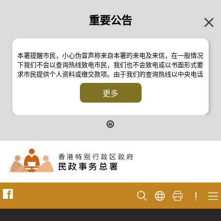
重要公告
本署提醒市民，小心伪冒声称来自本署的来电及来信，在一般情况
下我们不会以查询热线致电市民，我们也不会致电或以书面形式要
求市民提供个人资料或缴交款项。由于我们的查询热线以中央电话
系统操作，本署的来电不会显示电话号码 2835 2500 。如有疑
问，应与本署职员核实或向警方
更多
反诈骗协调中心
24小时防骗易谘
询热线 18222 查询。详情请浏览以下新闻公报：
二零一九年十月八日的新闻公报
二零一九年七月二十六日的新闻公报
二零一七年四月二十八日的新闻公报
二零一七年四月五日的新闻公报
!