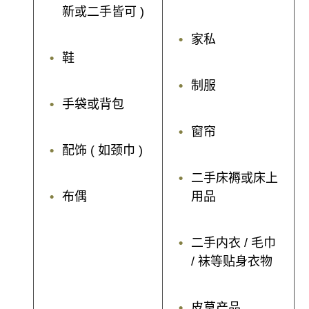
新或二手皆可 )
家私
鞋
制服
手袋或背包
窗帘
配饰 ( 如颈巾 )
二手床褥或床上
布偶
用品
二手内衣 / 毛巾
/ 袜等贴身衣物
皮草产品