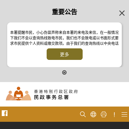
重要公告
本署提醒市民，小心伪冒声称来自本署的来电及来信，在一般情况
下我们不会以查询热线致电市民，我们也不会致电或以书面形式要
求市民提供个人资料或缴交款项。由于我们的查询热线以中央电话
系统操作，本署的来电不会显示电话号码 2835 2500 。如有疑
问，应与本署职员核实或向警方
更多
反诈骗协调中心
24小时防骗易谘
询热线 18222 查询。详情请浏览以下新闻公报：
二零一九年十月八日的新闻公报
二零一九年七月二十六日的新闻公报
二零一七年四月二十八日的新闻公报
二零一七年四月五日的新闻公报
!