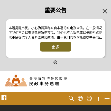
重要公告
本署提醒市民，小心伪冒声称来自本署的来电及来信，在一般情况
下我们不会以查询热线致电市民，我们也不会致电或以书面形式要
求市民提供个人资料或缴交款项。由于我们的查询热线以中央电话
系统操作，本署的来电不会显示电话号码 2835 2500 。如有疑
问，应与本署职员核实或向警方
更多
反诈骗协调中心
24小时防骗易谘
询热线 18222 查询。详情请浏览以下新闻公报：
二零一九年十月八日的新闻公报
二零一九年七月二十六日的新闻公报
二零一七年四月二十八日的新闻公报
二零一七年四月五日的新闻公报
!