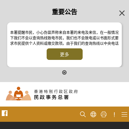
重要公告
本署提醒市民，小心伪冒声称来自本署的来电及来信，在一般情况
下我们不会以查询热线致电市民，我们也不会致电或以书面形式要
求市民提供个人资料或缴交款项。由于我们的查询热线以中央电话
系统操作，本署的来电不会显示电话号码 2835 2500 。如有疑
问，应与本署职员核实或向警方
更多
反诈骗协调中心
24小时防骗易谘
询热线 18222 查询。详情请浏览以下新闻公报：
二零一九年十月八日的新闻公报
二零一九年七月二十六日的新闻公报
二零一七年四月二十八日的新闻公报
二零一七年四月五日的新闻公报
!