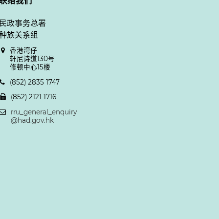
联络我们
民政事务总署
种族关系组
香港湾仔
轩尼诗道130号
修顿中心15楼
(852) 2835 1747
(852) 2121 1716
rru_general_enquiry
@had.gov.hk