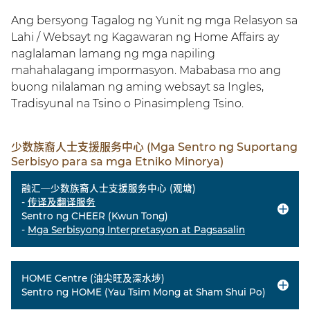
Ang bersyong Tagalog ng Yunit ng mga Relasyon sa
Lahi / Websayt ng Kagawaran ng Home Affairs ay
naglalaman lamang ng mga napiling
mahahalagang impormasyon. Mababasa mo ang
buong nilalaman ng aming websayt sa Ingles,
Tradisyunal na Tsino o Pinasimpleng Tsino.
少数族裔人士支援服务中心 (Mga Sentro ng Suportang
Serbisyo para sa mga Etniko Minorya)
融汇─少数族裔人士支援服务中心 (观塘)
-
传译及翻译服务
Sentro ng CHEER (Kwun Tong)
-
Mga Serbisyong Interpretasyon at Pagsasalin
HOME Centre (油尖旺及深水埗)
Sentro ng HOME (Yau Tsim Mong at Sham Shui Po)