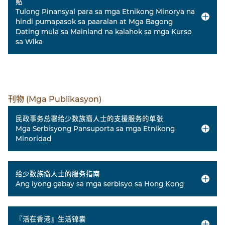
贴
Tulong Pinansyal para sa mga Etnikong Minorya na
hindi pumapasok sa paaralan at Mga Bagong
Dating mula sa Mainland na kalahok sa mga Kurso
sa Wika
刊物 (Mga Publikasyon)
民政事务总署给少数族裔人士的支援服务的单张
Mga Serbisyong Pansuporta sa mga Etnikong
Minoridad
给少数族裔人士的服务指南
Ang iyong gabay sa mga serbisyo sa Hong Kong
『活在香港』生活锦囊