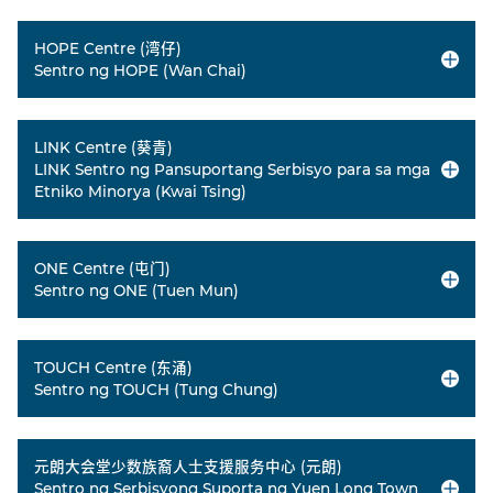
HOPE Centre (湾仔)
Sentro ng HOPE (Wan Chai)
LINK Centre (葵青)
LINK Sentro ng Pansuportang Serbisyo para sa mga
Etniko Minorya (Kwai Tsing)
ONE Centre (屯门)
Sentro ng ONE (Tuen Mun)
TOUCH Centre (东涌)
Sentro ng TOUCH (Tung Chung)
元朗大会堂少数族裔人士支援服务中心 (元朗)
Sentro ng Serbisyong Suporta ng Yuen Long Town