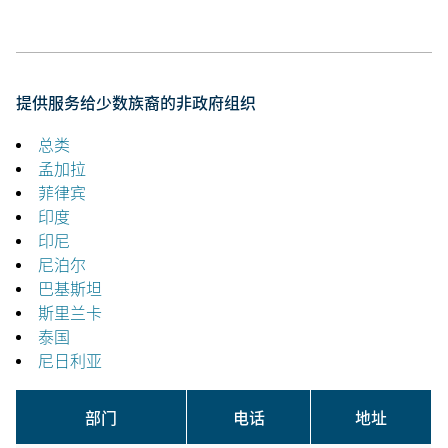
提供服务给少数族裔的非政府组织
总类
孟加拉
菲律宾
印度
印尼
尼泊尔
巴基斯坦
斯里兰卡
泰国
尼日利亚
部门
电话
地址