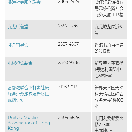
2864 2929
香港社会服务联会
湾仔轩尼诗道15
号温莎公爵社会
服务大厦11-13楼
2382 1576
九龙乐善堂
九龙城龙岗道61
号
2527 4567
邻舍辅导会
香港北角百福道
21号13楼
2540 9588
小彬纪念基金
新界葵芳葵喜街
1号达利国际中
心5楼F室
3156 9012
基督教联合那打素社康
新界天水围天晴
服务少数族裔及新移民
村天晴社区综合
戒烟计划
服务大楼1楼103
室
United Muslim
2404 6528
屯门友爱邨爱义
Association of Hong
楼223室
Kong
电邮地址: