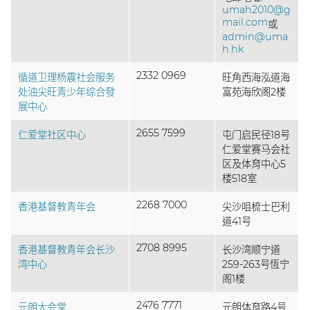
umah2010@g
mail.com
或
admin@uma
h.hk
2332 0969
循道卫理杨震社会服务
旺角西海泓道海
处油尖旺青少年综合發
富苑海欣阁2楼
展中心
2655 7599
仁爱堂社区中心
屯门启民径18号
仁爱堂赛马会社
区及体育中心5
楼518室
2268 7000
香港基督教青年会
尖沙咀梳士巴利
道41号
2708 8995
香港基督教青年会长沙
长沙湾顺宁道
湾中心
259-263号恆宁
阁1楼
2476 7771
元朗大会堂
元朗体育路4号