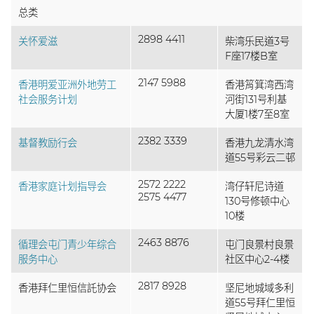
总类
2898 4411
关怀爱滋
柴湾乐民道3号
F座17楼B室
2147 5988
香港明爱亚洲外地劳工
香港筲箕湾西湾
社会服务计划
河街131号利基
大厦1楼7至8室
2382 3339
基督教励行会
香港九龙清水湾
道55号彩云二邨
2572 2222
香港家庭计划指导会
湾仔轩尼诗道
2575 4477
130号修顿中心
10楼
2463 8876
循理会屯门青少年综合
屯门良景村良景
服务中心
社区中心2-4楼
2817 8928
香港拜仁里恒信託协会
坚尼地城域多利
道55号拜仁里恒