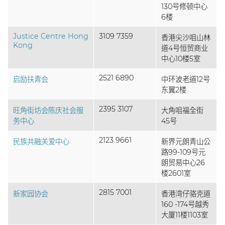
130号修顿中心
6楼
Justice Centre Hong
3109 7359
香港尖沙咀山林
Kong
道4号恒贸商业
中心10楼5室
2521 6890
启励扶青会
中环波老道12号
东翼2楼
2395 3107
旺角街坊会陈庆社会服
大角咀福全街
务中心
45号
2123 9661
民族共融关爱中心
新界元朗青山公
路99-109号元
朗贸易中心26
楼2601室
2815 7001
新家园协会
香港湾仔骆克道
160 -174号越秀
大厦11楼1103室