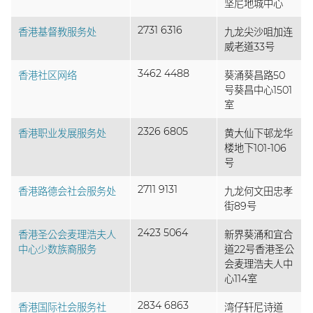
坚尼地城中心
2731 6316
香港基督教服务处
九龙尖沙咀加连
威老道33号
3462 4488
香港社区网络
葵涌葵昌路50
号葵昌中心1501
室
2326 6805
香港职业发展服务处
黄大仙下邨龙华
楼地下101-106
号
2711 9131
香港路德会社会服务处
九龙何文田忠孝
街89号
2423 5064
香港圣公会麦理浩夫人
新界葵涌和宜合
中心少数族裔服务
道22号香港圣公
会麦理浩夫人中
心114室
2834 6863
香港国际社会服务社
湾仔轩尼诗道