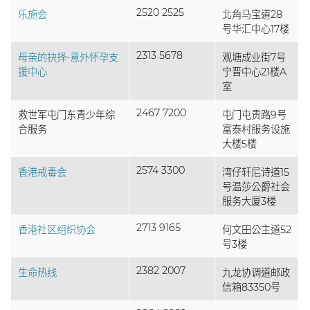
2520 2525
乐施会
北角马宝道28
号华汇中心17楼
2313 5678
母亲的抉择-意外怀孕支
观塘成业街7号
援中心
宁晋中心21楼A
室
2467 7200
救世军屯门东青少年综
屯门屯贵路9号
合服务
富泰村服务设施
大楼5楼
2574 3300
香港戒毒会
湾仔轩尼诗道15
号温莎公爵社会
服务大厦3楼
2713 9165
香港社区组织协会
何文田公主道52
号3楼
2382 2007
生命热线
九龙协调道邮政
信箱83350号