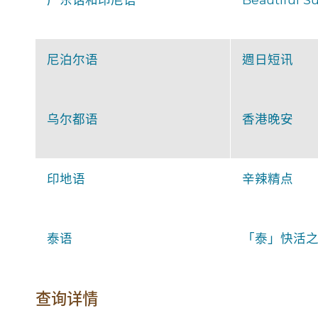
尼泊尔语
週日短讯
乌尔都语
香港晚安
印地语
辛辣精点
泰语
「泰」快活
查询详情