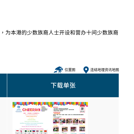
，为本港的少数族裔人士开设和营办十间少数族裔
位置图
连结地理资讯地图
下载单张