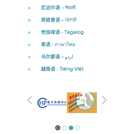
尼泊尔语 – नेपाली
旁遮普语 – ਪੰਜਾਬੀ
他加禄语 - Tagalog
泰语 - ภาษาไทย
乌尔都语 – اردو
越南语 - Tiếng Việt