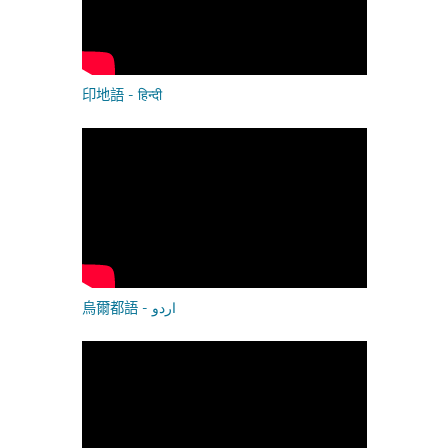
印地語 - हिन्दी
烏爾都語 - اردو