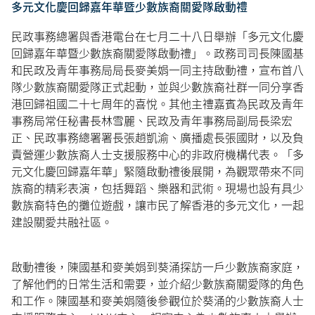
多元文化慶回歸嘉年華暨少數族裔關愛隊啟動禮
民政事務總署與香港電台在七月二十八日舉辦「多元文化慶
回歸嘉年華暨少數族裔關愛隊啟動禮」。政務司司長陳國基
和民政及青年事務局局長麥美娟一同主持啟動禮，宣布首八
隊少數族裔關愛隊正式起動，並與少數族裔社群一同分享香
港回歸祖國二十七周年的喜悅。其他主禮嘉賓為民政及青年
事務局常任秘書長林雪麗、民政及青年事務局副局長梁宏
正、民政事務總署署長張趙凱渝、廣播處長張國財，以及負
責營運少數族裔人士支援服務中心的非政府機構代表。「多
元文化慶回歸嘉年華」緊隨啟動禮後展開，為觀眾帶來不同
族裔的精彩表演，包括舞蹈、樂器和武術。現場也設有具少
數族裔特色的攤位遊戲，讓市民了解香港的多元文化，一起
建設關愛共融社區。
啟動禮後，陳國基和麥美娟到葵涌探訪一戶少數族裔家庭，
了解他們的日常生活和需要，並介紹少數族裔關愛隊的角色
和工作。陳國基和麥美娟隨後參觀位於葵涌的少數族裔人士