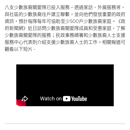
八支少數族裔關愛隊已投入服務，透過家訪、外展服務等，
與社區的少數族裔住戶建立聯繫，並向他們發放重要的政府
資訊，預計每隊每年可協助至少500戶少數族裔家庭。《政
府新聞網》近日訪問少數族裔關愛隊成員和受惠家庭，了解
少數族裔關愛隊的服務；民政事務總署和少數族裔人士支援
服務中心代表則介紹支援少數族裔人士的工作。相關報道可
觀看以下短片 -