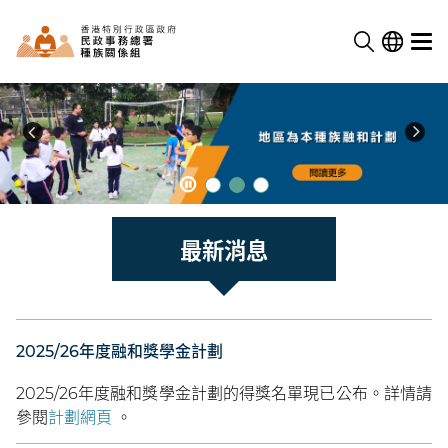
主
民
政
頁
最新消息
事
務
總
署
種
2025/26年度融和獎學金計劃
族
關
2025/26年度融和獎學金計劃的得獎名單現已公布。詳情請
係
參閱
計劃網頁
。
組