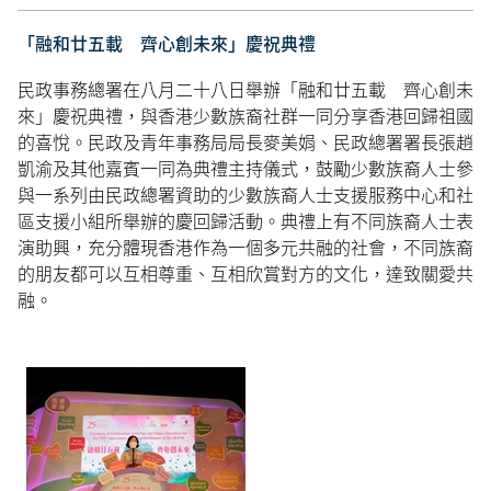
「融和廿五載 齊心創未來」慶祝典禮
民政事務總署在八月二十八日舉辦「融和廿五載 齊心創未
來」慶祝典禮，與香港少數族裔社群一同分享香港回歸祖國
的喜悅。民政及青年事務局局長麥美娟、民政總署署長張趙
凱渝及其他嘉賓一同為典禮主持儀式，鼓勵少數族裔人士參
與一系列由民政總署資助的少數族裔人士支援服務中心和社
區支援小組所舉辦的慶回歸活動。典禮上有不同族裔人士表
演助興，充分體現香港作為一個多元共融的社會，不同族裔
的朋友都可以互相尊重、互相欣賞對方的文化，達致關愛共
融。