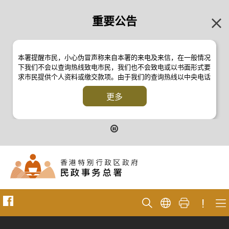
重要公告
本署提醒市民，小心伪冒声称来自本署的来电及来信，在一般情况
下我们不会以查询热线致电市民，我们也不会致电或以书面形式要
求市民提供个人资料或缴交款项。由于我们的查询热线以中央电话
系统操作，本署的来电不会显示电话号码 2835 2500 。如有疑
问，应与本署职员核实或向警方
更多
反诈骗协调中心
24小时防骗易谘
询热线 18222 查询。详情请浏览以下新闻公报：
二零一九年十月八日的新闻公报
二零一九年七月二十六日的新闻公报
二零一七年四月二十八日的新闻公报
二零一七年四月五日的新闻公报
!