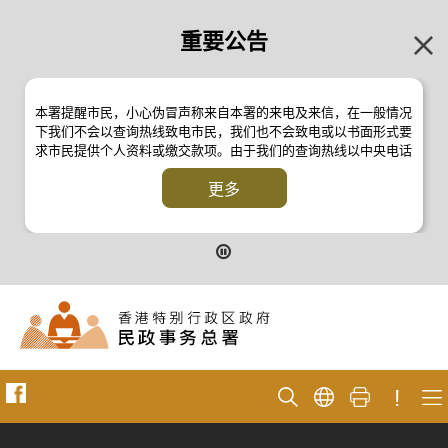
重要公告
本署提醒市民，小心伪冒声称来自本署的来电及来信，在一般情况
下我们不会以查询热线致电市民，我们也不会致电或以书面形式要
求市民提供个人资料或缴交款项。由于我们的查询热线以中央电话
系统操作，本署的来电不会显示电话号码 2835 2500 。如有疑
问，应与本署职员核实或向警方
更多
反诈骗协调中心
24小时防骗易谘
询热线 18222 查询。详情请浏览以下新闻公报：
二零一九年十月八日的新闻公报
二零一九年七月二十六日的新闻公报
二零一七年四月二十八日的新闻公报
二零一七年四月五日的新闻公报
!