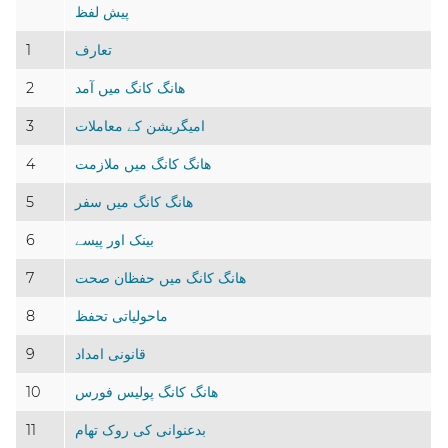
پیش لفظ
تعارف
1
ھانگ کانگ میں آمد
2
امیگریشن کے معاملات
3
ھانگ کانگ میں ملازمت
4
ھانگ کانگ میں سفر
5
بینک اور پیسے
6
ھانگ کانگ میں حفظان صحت
7
ماحولیاتی تحفظ
8
قانونی امداد
9
ھانگ کانگ پولیس فورس
10
بدعنوانی کی روک تھام
11