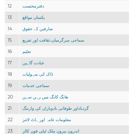
دفترمحتسب
12
یکساں مواقع
13
صارفین کے حقوق
14
سماجی سرگرمیاں،ثقافت اور تفریع
15
تعلیم
16
عبادت گاہیں
17
ڈاک کی سہولیات
18
سماجی خدمات
19
ھانگ کانگ میں رہن سہن
20
گردباداور طوفانی بادوباراں کی وارننگ
21
معلومات عامہ اور ہاٹ لائنز
22
اندرون بیرون ملک ٹیلی فون کالز
23