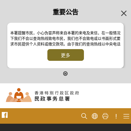
重要公告
本署提醒市民，小心伪冒声称来自本署的来电及来信，在一般情况
下我们不会以查询热线致电市民，我们也不会致电或以书面形式要
求市民提供个人资料或缴交款项。由于我们的查询热线以中央电话
系统操作，本署的来电不会显示电话号码 2835 2500 。如有疑
问，应与本署职员核实或向警方
更多
反诈骗协调中心
24小时防骗易谘
询热线 18222 查询。详情请浏览以下新闻公报：
二零一九年十月八日的新闻公报
二零一九年七月二十六日的新闻公报
二零一七年四月二十八日的新闻公报
二零一七年四月五日的新闻公报
!