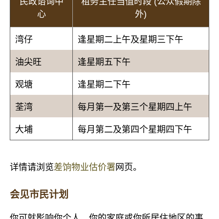
民政谘询中
租务主任当值时段 (公众假期除
心
外)
湾仔
逢星期二上午及星期三下午
油尖旺
逢星期五下午
观塘
逢星期二下午
荃湾
每月第一及第三个星期四上午
大埔
每月第二及第四个星期四下午
详情请浏览
差饷物业估价署
网页。
会见市民计划
你可就影响你个人、你的家庭或你所居住地区的事