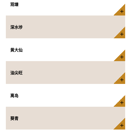
观塘
深水埗
黄大仙
油尖旺
离岛
葵青