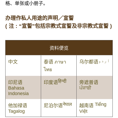
格、单张或小册子。
办理作私人用途的声明／宣誓
( 注 : “宣誓”包括宗教式宣誓及非宗教式宣誓 )
资料便览
اردو
中文
泰语
ภาษา
乌尔都语
ไทย
हिन्दी
印尼语
印度语
旁遮普语
Bahasa
ਪੰਜਾਬੀ
Indonesia
नेपाल
Tiếng
他加禄语
尼泊尔语
越南语
Tagalog
Việt