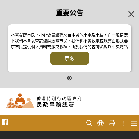
重要公告
本署提醒市民，小心偽冒聲稱來自本署的來電及來信，在一般情況
下我們不會以查詢熱線致電市民，我們也不會致電或以書面形式要
求市民提供個人資料或繳交款項。由於我們的查詢熱線以中央電話
系統操作，本署的來電不會顯示電話號碼 2835 2500 。如有疑
問，應與本署職員核實或向警方
更多
反詐騙協調中心
24小時防騙易諮
詢熱線 18222 查詢。詳情請瀏覽以下新聞公報：
二零一九年〸月八日的新聞公報
二零一九年七月二〸六日的新聞公報
二零一七年四月二〸八日的新聞公報
二零一七年四月五日的新聞公報
!