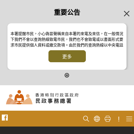
重要公告
本署提醒市民，小心偽冒聲稱來自本署的來電及來信，在一般情況
下我們不會以查詢熱線致電市民，我們也不會致電或以書面形式要
求市民提供個人資料或繳交款項。由於我們的查詢熱線以中央電話
系統操作，本署的來電不會顯示電話號碼 2835 2500 。如有疑
問，應與本署職員核實或向警方
更多
反詐騙協調中心
24小時防騙易諮
詢熱線 18222 查詢。詳情請瀏覽以下新聞公報：
二零一九年十月八日的新聞公報
二零一九年七月二十六日的新聞公報
二零一七年四月二十八日的新聞公報
二零一七年四月五日的新聞公報
!