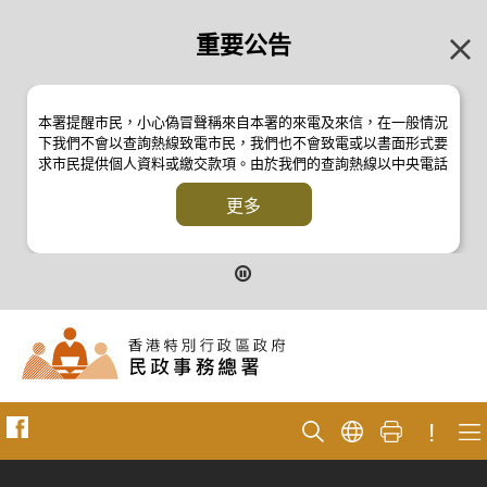
重要公告
本署提醒市民，小心偽冒聲稱來自本署的來電及來信，在一般情況
下我們不會以查詢熱線致電市民，我們也不會致電或以書面形式要
求市民提供個人資料或繳交款項。由於我們的查詢熱線以中央電話
系統操作，本署的來電不會顯示電話號碼 2835 2500 。如有疑
問，應與本署職員核實或向警方
更多
反詐騙協調中心
24小時防騙易諮
詢熱線 18222 查詢。詳情請瀏覽以下新聞公報：
二零一九年十月八日的新聞公報
二零一九年七月二十六日的新聞公報
二零一七年四月二十八日的新聞公報
二零一七年四月五日的新聞公報
!