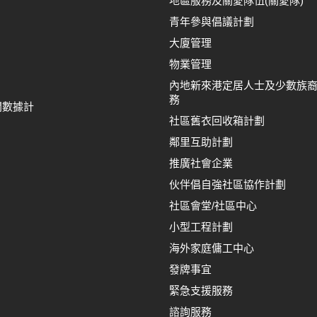
地區服務及關愛隊伍(關愛隊)
青年參與倡議計劃
大廈管理
物業管理
內地新來港定居人士及少數族
務
間數據計
社區舊衣回收箱計劃
鄰里互助計劃
推廣社會企業
伙伴倡自強社區協作計劃
社區會堂/社區中心
小型工程計劃
海外家庭傭工中心
發牌事宜
緊急支援服務
諮詢服務