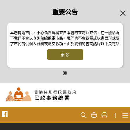
重要公告
本署提醒市民，小心偽冒聲稱來自本署的來電及來信，在一般情況
下我們不會以查詢熱線致電市民，我們也不會致電或以書面形式要
求市民提供個人資料或繳交款項。由於我們的查詢熱線以中央電話
系統操作，本署的來電不會顯示電話號碼 2835 2500 。如有疑
問，應與本署職員核實或向警方
更多
反詐騙協調中心
24小時防騙易諮
詢熱線 18222 查詢。詳情請瀏覽以下新聞公報：
二零一九年十月八日的新聞公報
二零一九年七月二十六日的新聞公報
二零一七年四月二十八日的新聞公報
二零一七年四月五日的新聞公報
!