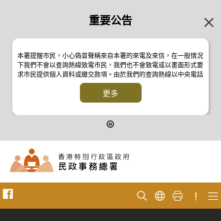
重要公告
本署提醒市民，小心偽冒聲稱來自本署的來電及來信，在一般情況
下我們不會以查詢熱線致電市民，我們也不會致電或以書面形式要
求市民提供個人資料或繳交款項。由於我們的查詢熱線以中央電話
系統操作，本署的來電不會顯示電話號碼 2835 2500 。如有疑
問，應與本署職員核實或向警方
更多
反詐騙協調中心
24小時防騙易諮
詢熱線 18222 查詢。詳情請瀏覽以下新聞公報：
二零一九年十月八日的新聞公報
二零一九年七月二十六日的新聞公報
二零一七年四月二十八日的新聞公報
二零一七年四月五日的新聞公報
!