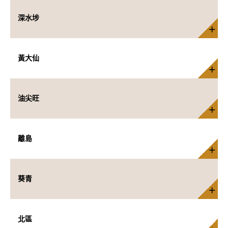
深水埗
黃大仙
油尖旺
離島
葵青
北區