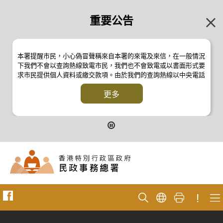
重要公告
本署提醒市民，小心偽冒聲稱來自本署的來電及來信，在一般情況
下我們不會以查詢熱線致電市民，我們也不會致電或以書面形式要
求市民提供個人資料或繳交款項。由於我們的查詢熱線以中央電話
系統操作，本署的來電不會顯示電話號碼 2835 2500 。如有疑
問，應與本署職員核實或向警方
更多
反詐騙協調中心
24小時防騙易諮
詢熱線 18222 查詢。詳情請瀏覽以下新聞公報：
二零一九年十月八日的新聞公報
二零一九年七月二十六日的新聞公報
二零一七年四月二十八日的新聞公報
二零一七年四月五日的新聞公報
!