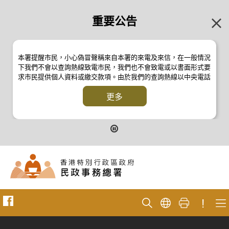
重要公告
本署提醒市民，小心偽冒聲稱來自本署的來電及來信，在一般情況
下我們不會以查詢熱線致電市民，我們也不會致電或以書面形式要
求市民提供個人資料或繳交款項。由於我們的查詢熱線以中央電話
系統操作，本署的來電不會顯示電話號碼 2835 2500 。如有疑
問，應與本署職員核實或向警方
更多
反詐騙協調中心
24小時防騙易諮
詢熱線 18222 查詢。詳情請瀏覽以下新聞公報：
二零一九年十月八日的新聞公報
二零一九年七月二十六日的新聞公報
二零一七年四月二十八日的新聞公報
二零一七年四月五日的新聞公報
!