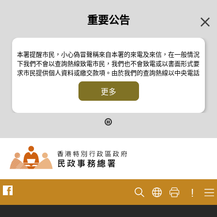
重要公告
本署提醒市民，小心偽冒聲稱來自本署的來電及來信，在一般情況
下我們不會以查詢熱線致電市民，我們也不會致電或以書面形式要
求市民提供個人資料或繳交款項。由於我們的查詢熱線以中央電話
系統操作，本署的來電不會顯示電話號碼 2835 2500 。如有疑
問，應與本署職員核實或向警方
更多
反詐騙協調中心
24小時防騙易諮
詢熱線 18222 查詢。詳情請瀏覽以下新聞公報：
二零一九年十月八日的新聞公報
二零一九年七月二十六日的新聞公報
二零一七年四月二十八日的新聞公報
二零一七年四月五日的新聞公報
!