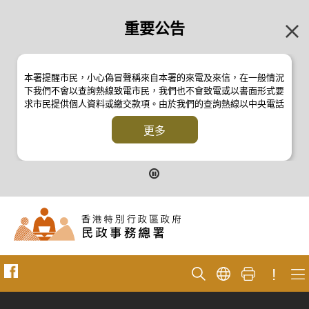
重要公告
本署提醒市民，小心偽冒聲稱來自本署的來電及來信，在一般情況
下我們不會以查詢熱線致電市民，我們也不會致電或以書面形式要
求市民提供個人資料或繳交款項。由於我們的查詢熱線以中央電話
系統操作，本署的來電不會顯示電話號碼 2835 2500 。如有疑
問，應與本署職員核實或向警方
更多
反詐騙協調中心
24小時防騙易諮
詢熱線 18222 查詢。詳情請瀏覽以下新聞公報：
二零一九年十月八日的新聞公報
二零一九年七月二十六日的新聞公報
二零一七年四月二十八日的新聞公報
二零一七年四月五日的新聞公報
!