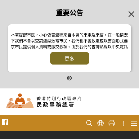
重要公告
本署提醒市民，小心偽冒聲稱來自本署的來電及來信，在一般情況
下我們不會以查詢熱線致電市民，我們也不會致電或以書面形式要
求市民提供個人資料或繳交款項。由於我們的查詢熱線以中央電話
系統操作，本署的來電不會顯示電話號碼 2835 2500 。如有疑
問，應與本署職員核實或向警方
更多
反詐騙協調中心
24小時防騙易諮
詢熱線 18222 查詢。詳情請瀏覽以下新聞公報：
二零一九年十月八日的新聞公報
二零一九年七月二十六日的新聞公報
二零一七年四月二十八日的新聞公報
二零一七年四月五日的新聞公報
!