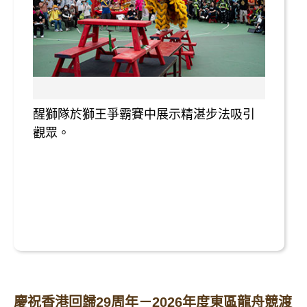
醒獅隊於獅王爭霸賽中展示精湛步法吸引
觀眾。
慶祝香港回歸29周年－2026年度東區龍舟競渡