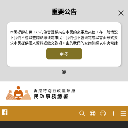
重要公告
本署提醒市民，小心偽冒聲稱來自本署的來電及來信，在一般情況
下我們不會以查詢熱線致電市民，我們也不會致電或以書面形式要
求市民提供個人資料或繳交款項。由於我們的查詢熱線以中央電話
系統操作，本署的來電不會顯示電話號碼 2835 2500 。如有疑
問，應與本署職員核實或向警方
更多
反詐騙協調中心
24小時防騙易諮
詢熱線 18222 查詢。詳情請瀏覽以下新聞公報：
二零一九年十月八日的新聞公報
二零一九年七月二十六日的新聞公報
二零一七年四月二十八日的新聞公報
二零一七年四月五日的新聞公報
!