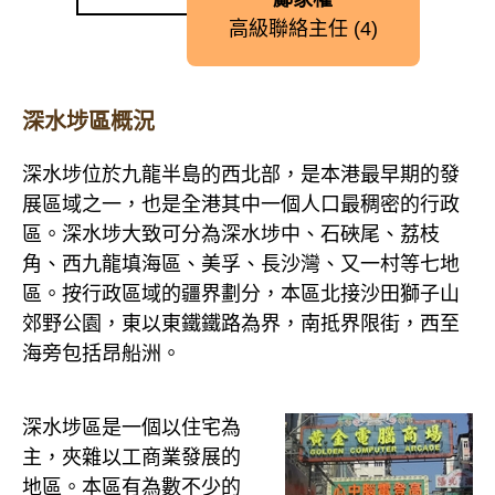
高級聯絡主任 (4)
深水埗區概況
深水埗位於九龍半島的西北部，是本港最早期的發
展區域之一，也是全港其中一個人口最稠密的行政
區。深水埗大致可分為深水埗中、石硤尾、荔枝
角、西九龍填海區、美孚、長沙灣、又一村等七地
區。按行政區域的疆界劃分，本區北接沙田獅子山
郊野公園，東以東鐵鐵路為界，南抵界限街，西至
海旁包括昂船洲。
深水埗區是一個以住宅為
主，夾雜以工商業發展的
地區。本區有為數不少的