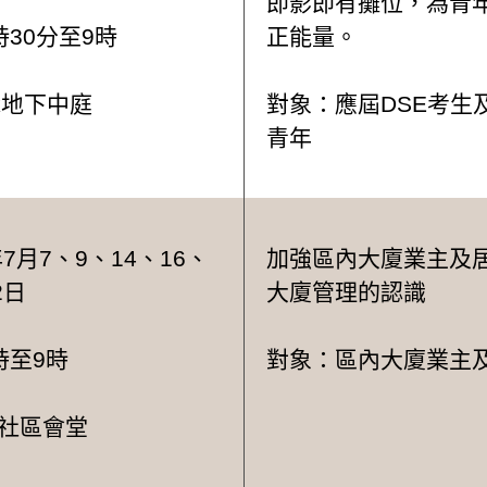
即影即有攤位，為青
時30分至9時
正能量。
lk地下中庭
對象：應屆DSE考生
青年
年7月7、9、14、16、
加強區內大廈業主及
2日
大廈管理的認識
時至9時
對象：區內大廈業主
社區會堂