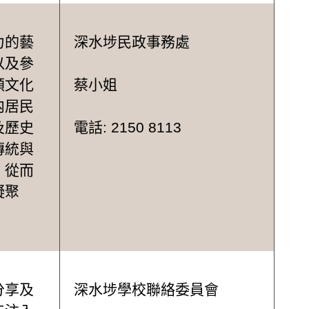
力的藝
深水埗民政事務處
以及參
頤文化
蔡小姐
内居民
及歷史
電話: 2150 8113
傳統與
，從而
凝聚
分享及
深水埗學校聯絡委員會