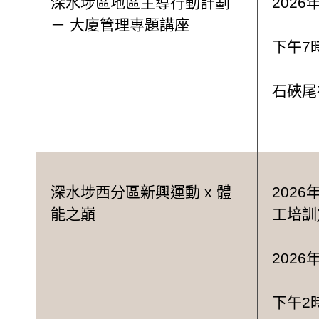
深水埗區地區主導行動計劃
2026
－ 大廈管理專題講座
下午7
石硤尾
深水埗西分區新興運動 x 體
202
能之巔
工培訓
2026
下午2時