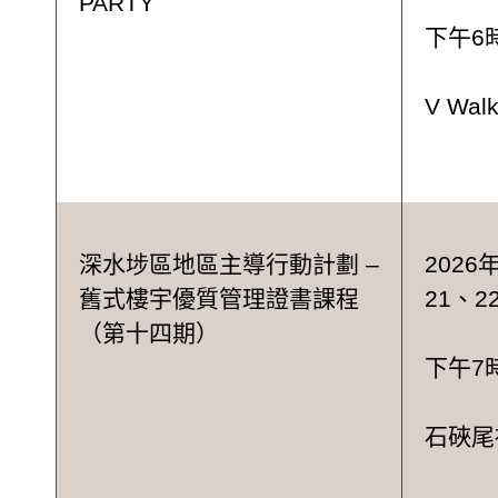
PARTY
下午6
V Wa
深水埗區地區主導行動計劃 –
2026
舊式樓宇優質管理證書課程
21、2
（第十四期）
下午7
石硤尾