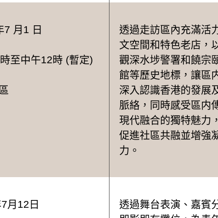
年7 月1 日
透過走訪區內充滿活
文空間和特色老店，
時至中午12時 (暫定)
觀深水埗警署和饒宗
館等歷史地標，讓區
區
深入認識香港的發展
脈絡，同時感受區内
現代融合的獨特魅力
促進社區共融並增強
力。
年7月12日
透過舞台表演、嘉賓