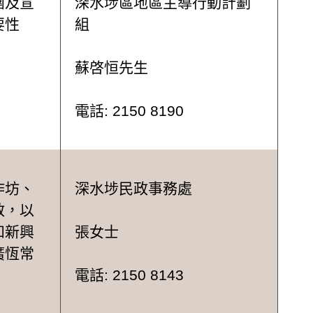
團及宣
深水埗區地區主導行動計劃
要性
組
蘇啓恒先生
電話: 2150 8190
作坊、
深水埗民政事務處
教，以
和新興
張女士
廣恆常
。
電話: 2150 8143