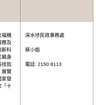
社福機
深水埗民政事務處
服務及
創新科
蔡小姐
民親身
科技如
電話: 2150 8113
。展覽
國家發
家「十