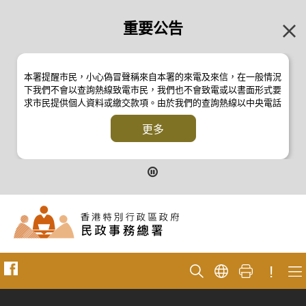
重要公告
本署提醒市民，小心偽冒聲稱來自本署的來電及來信，在一般情況
下我們不會以查詢熱線致電市民，我們也不會致電或以書面形式要
求市民提供個人資料或繳交款項。由於我們的查詢熱線以中央電話
系統操作，本署的來電不會顯示電話號碼 2835 2500 。如有疑
問，應與本署職員核實或向警方
更多
反詐騙協調中心
24小時防騙易諮
詢熱線 18222 查詢。詳情請瀏覽以下新聞公報：
二零一九年十月八日的新聞公報
二零一九年七月二十六日的新聞公報
二零一七年四月二十八日的新聞公報
二零一七年四月五日的新聞公報
!