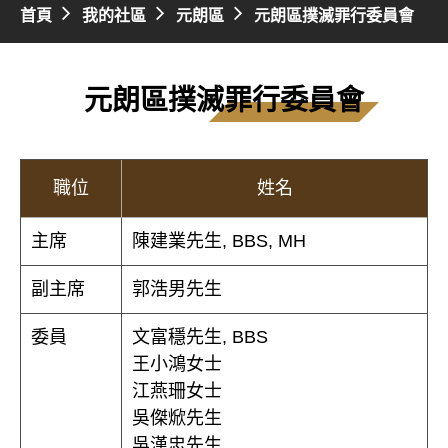
首頁
我的社區
元朗區
元朗區撲滅罪行委員會
元朗區撲滅罪行委員會
職位
姓名
主席
陳建業先生, BBS, MH
副主席
郭浩男先生
委員
文富穩先生, BBS
王小鴻女士
江燕珊女士
吳傑焮先生
吳漢忠先生