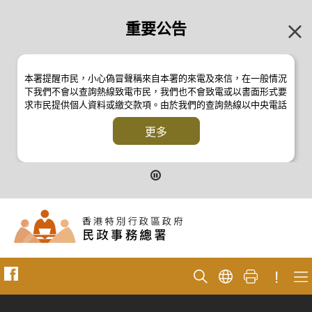
重要公告
本署提醒市民，小心偽冒聲稱來自本署的來電及來信，在一般情況
下我們不會以查詢熱線致電市民，我們也不會致電或以書面形式要
求市民提供個人資料或繳交款項。由於我們的查詢熱線以中央電話
系統操作，本署的來電不會顯示電話號碼 2835 2500 。如有疑
問，應與本署職員核實或向警方
更多
反詐騙協調中心
24小時防騙易諮
詢熱線 18222 查詢。詳情請瀏覽以下新聞公報：
二零一九年十月八日的新聞公報
二零一九年七月二十六日的新聞公報
二零一七年四月二十八日的新聞公報
二零一七年四月五日的新聞公報
!