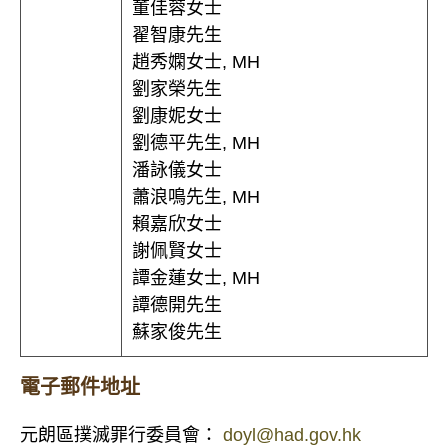
董佳蓉女士
翟智康先生
趙秀嫻女士, MH
劉家榮先生
劉康妮女士
劉德平先生, MH
潘詠儀女士
蕭浪鳴先生, MH
賴嘉欣女士
謝佩賢女士
譚金蓮女士, MH
譚德開先生
蘇家俊先生
電子郵件地址
元朗區撲滅罪行委員會：
doyl@had.gov.hk