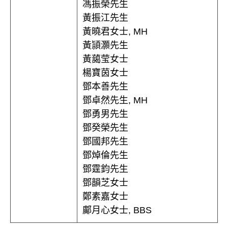
馮振榮先生
黃振江先生
黃曉君女士, MH
黃頴灝先生
黃藹莹女士
楊寶茵女士
鄧本善先生
鄧卓然先生, MH
鄧勇男先生
鄧癸榮先生
鄧國邦先生
鄧焯倫先生
鄧霆鈞先生
鄧韻芝女士
鄭素嘉女士
鄺月心女士, BBS