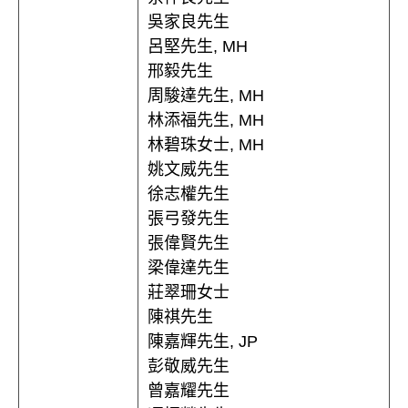
吳家良先生
呂堅先生, MH
邢毅先生
周駿達先生, MH
林添福先生, MH
林碧珠女士, MH
姚文威先生
徐志權先生
張弓發先生
張偉賢先生
梁偉達先生
莊翠珊女士
陳祺先生
陳嘉輝先生, JP
彭敬威先生
曾嘉耀先生