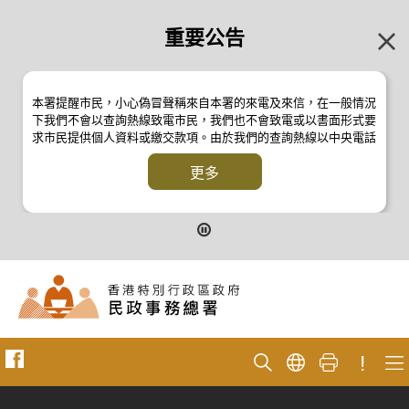
重要公告
本署提醒市民，小心偽冒聲稱來自本署的來電及來信，在一般情況
下我們不會以查詢熱線致電市民，我們也不會致電或以書面形式要
求市民提供個人資料或繳交款項。由於我們的查詢熱線以中央電話
系統操作，本署的來電不會顯示電話號碼 2835 2500 。如有疑
問，應與本署職員核實或向警方
更多
反詐騙協調中心
24小時防騙易諮
詢熱線 18222 查詢。詳情請瀏覽以下新聞公報：
二零一九年十月八日的新聞公報
二零一九年七月二十六日的新聞公報
二零一七年四月二十八日的新聞公報
二零一七年四月五日的新聞公報
!