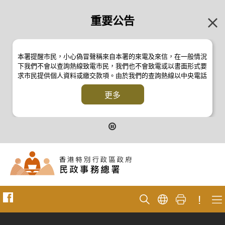
重要公告
本署提醒市民，小心偽冒聲稱來自本署的來電及來信，在一般情況
下我們不會以查詢熱線致電市民，我們也不會致電或以書面形式要
求市民提供個人資料或繳交款項。由於我們的查詢熱線以中央電話
系統操作，本署的來電不會顯示電話號碼 2835 2500 。如有疑
問，應與本署職員核實或向警方
更多
反詐騙協調中心
24小時防騙易諮
詢熱線 18222 查詢。詳情請瀏覽以下新聞公報：
二零一九年十月八日的新聞公報
二零一九年七月二十六日的新聞公報
二零一七年四月二十八日的新聞公報
二零一七年四月五日的新聞公報
!