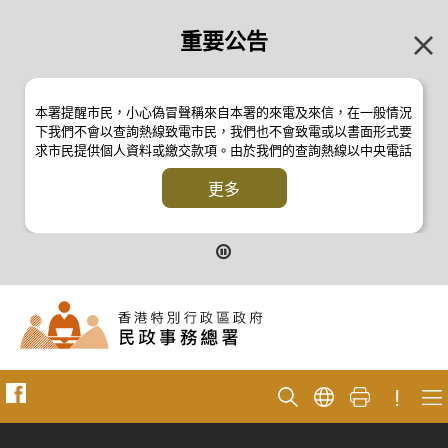
重要公告
本署提醒市民，小心偽冒聲稱來自本署的來電及來信，在一般情況
下我們不會以查詢熱線致電市民，我們也不會致電或以書面形式要
求市民提供個人資料或繳交款項。由於我們的查詢熱線以中央電話
系統操作，本署的來電不會顯示電話號碼 2835 2500 。如有疑
問，應與本署職員核實或向警方
更多
反詐騙協調中心
24小時防騙易諮
詢熱線 18222 查詢。詳情請瀏覽以下新聞公報：
二零一九年十月八日的新聞公報
二零一九年七月二十六日的新聞公報
二零一七年四月二十八日的新聞公報
二零一七年四月五日的新聞公報
!