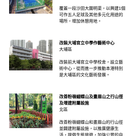
覆蓋一段沙田大圍明渠，以興建1個
可作五人足球及其他多元化用途的
場所，增加休憩用地。
改裝大埔官立中學作藝術中心
大埔區
改裝前大埔官立中學校舍，設立藝
術中心，從而進一步推動本港特別
是大埔區的文化藝術發展。
改善粉嶺蝴蝶山及畫眉山之行山徑
及增建附屬設施
北區
改善粉嶺蝴蝶山和畫眉山的行山徑
並闢建附屬設施，以推廣健康生
活，提倡生態旅遊，加強公眾的自