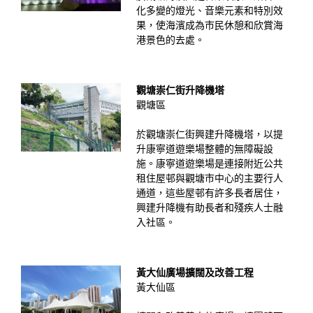
化多變的燈光、音樂元素和特別效
果，使海濱成為市民休憩和欣賞海
港景色的去處。
觀塘崇仁街升降機塔
觀塘區
於觀塘崇仁街興建升降機塔，以提
升康寧道遊樂場整體的無障礙設
施。康寧道遊樂場是連接附近公共
租住屋邨與觀塘市中心的主要行人
通道，這些屋邨有許多長者居住，
興建升降機有助長者和殘疾人士融
入社區。
黃大仙廣場擴闊及改善工程
黃大仙區