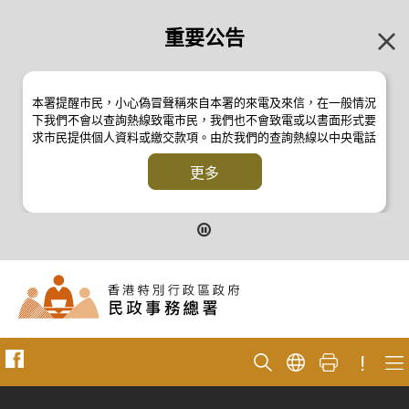
重要公告
本署提醒市民，小心偽冒聲稱來自本署的來電及來信，在一般情況
下我們不會以查詢熱線致電市民，我們也不會致電或以書面形式要
求市民提供個人資料或繳交款項。由於我們的查詢熱線以中央電話
系統操作，本署的來電不會顯示電話號碼 2835 2500 。如有疑
問，應與本署職員核實或向警方
更多
反詐騙協調中心
24小時防騙易諮
詢熱線 18222 查詢。詳情請瀏覽以下新聞公報：
二零一九年十月八日的新聞公報
二零一九年七月二十六日的新聞公報
二零一七年四月二十八日的新聞公報
二零一七年四月五日的新聞公報
!