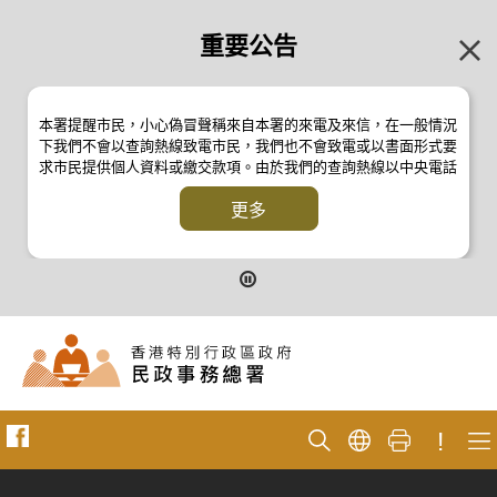
重要公告
本署提醒市民，小心偽冒聲稱來自本署的來電及來信，在一般情況
下我們不會以查詢熱線致電市民，我們也不會致電或以書面形式要
求市民提供個人資料或繳交款項。由於我們的查詢熱線以中央電話
系統操作，本署的來電不會顯示電話號碼 2835 2500 。如有疑
問，應與本署職員核實或向警方
更多
反詐騙協調中心
24小時防騙易諮
詢熱線 18222 查詢。詳情請瀏覽以下新聞公報：
二零一九年十月八日的新聞公報
二零一九年七月二十六日的新聞公報
二零一七年四月二十八日的新聞公報
二零一七年四月五日的新聞公報
!