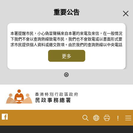
重要公告
本署提醒市民，小心偽冒聲稱來自本署的來電及來信，在一般情況
下我們不會以查詢熱線致電市民，我們也不會致電或以書面形式要
求市民提供個人資料或繳交款項。由於我們的查詢熱線以中央電話
系統操作，本署的來電不會顯示電話號碼 2835 2500 。如有疑
問，應與本署職員核實或向警方
更多
反詐騙協調中心
24小時防騙易諮
詢熱線 18222 查詢。詳情請瀏覽以下新聞公報：
二零一九年〸月八日的新聞公報
二零一九年七月二〸六日的新聞公報
二零一七年四月二〸八日的新聞公報
二零一七年四月五日的新聞公報
!