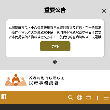
重要公告
本署提醒市民，小心偽冒聲稱來自本署的來電及來信，在一般情況
下我們不會以查詢熱線致電市民，我們也不會致電或以書面形式要
求市民提供個人資料或繳交款項。由於我們的查詢熱線以中央電話
系統操作，本署的來電不會顯示電話號碼 2835 2500 。如有疑
問，應與本署職員核實或向警方
更多
反詐騙協調中心
24小時防騙易諮
詢熱線 18222 查詢。詳情請瀏覽以下新聞公報：
二零一九年十月八日的新聞公報
二零一九年七月二十六日的新聞公報
二零一七年四月二十八日的新聞公報
二零一七年四月五日的新聞公報
!