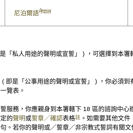
नेपाल
尼泊爾語
是「私人用途的聲明或宣誓」 ) ，可選擇到本署轄下
( 即是「公事用途的聲明或宣誓」 ) ，你必須
誓一覽表。
服務，你應親身到本署轄下 18 區的諮詢中心辦理
註
指定的
聲明
或
誓章／確認
表格
。如需要其他文件
字句。若你的聲明或／誓章／非宗教式誓詞有關文