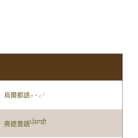
اردو
烏爾都語
ਪੰਜਾਬੀ
旁遮普語