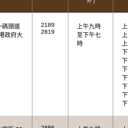
外 )
2189
一碼頭道
上午九時
上
2819
海港政府大
至下午七
上
時
上
下
下
下
下
下
下
下
2886