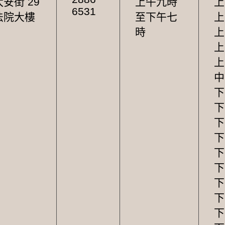
安街 29
上午九時
上
6531
法院大樓
至下午七
上
時
上
上
上
中
下
下
下
下
下
下
下
下
下